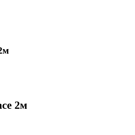
2м
се 2м