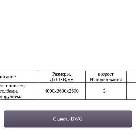
Размеры,
возраст
писание
ДхШхВ,мм
Использования
м тоннелем,
толбами,
4000х3600х2600
3+
 поручнем.
Скачать DWG